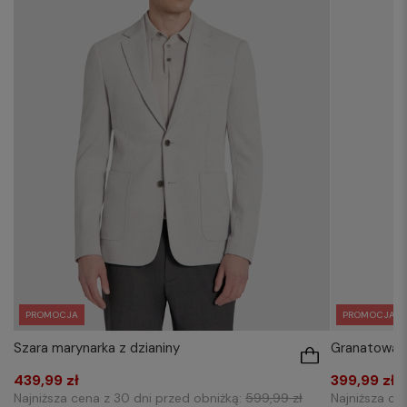
PROMOCJA
PROMOCJA
Szara marynarka z dzianiny
Granatowa m
439,99 zł
399,99 zł
Najniższa cena z 30 dni przed obniżką:
599,99 zł
Najniższa ce