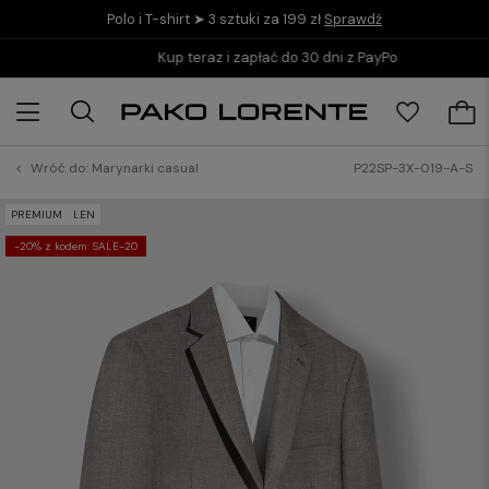
Polo i T-shirt ➤ 3 sztuki za 199 zł
Sprawdź
Kup teraz i zapłać do 30 dni z PayPo
Wróć do:
Marynarki casual
P22SP-3X-019-A-S
PREMIUM
LEN
-20% z kodem: SALE-20