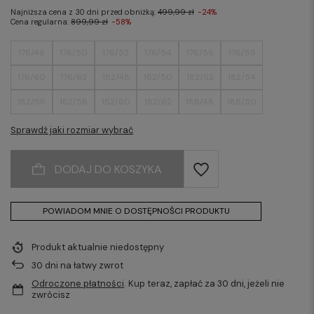
Najniższa cena z 30 dni przed obniżką:
499,99 zł
-24%
Cena regularna:
899,99 zł
-58%
176/48
176/50
176/52
176/54
176/56
176/58
176/60
176/62
182/48
182/50
182/52
182/54
182/56
182/58
182/60
182/62
188/48
188/50
188/52
188/54
188/56
188/58
188/60
188/62
Sprawdź jaki rozmiar wybrać
DODAJ DO KOSZYKA
POWIADOM MNIE O DOSTĘPNOŚCI PRODUKTU
Produkt aktualnie niedostępny
30
dni na łatwy zwrot
Odroczone płatności
. Kup teraz, zapłać za 30 dni, jeżeli nie
zwrócisz