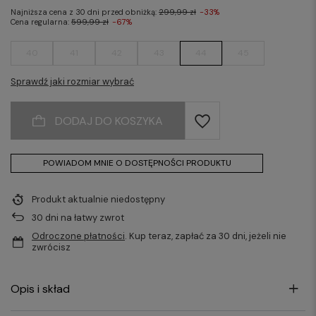
Najniższa cena z 30 dni przed obniżką:
299,99 zł
-33%
Cena regularna:
599,99 zł
-67%
40
41
42
43
44
45
Sprawdź jaki rozmiar wybrać
DODAJ DO KOSZYKA
POWIADOM MNIE O DOSTĘPNOŚCI PRODUKTU
Produkt aktualnie niedostępny
30
dni na łatwy zwrot
Odroczone płatności
. Kup teraz, zapłać za 30 dni, jeżeli nie
zwrócisz
Opis i skład