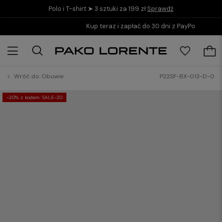
Polo i T-shirt ➤ 3 sztuki za 199 zł
Sprawdź
Kup teraz i zapłać do 30 dni z PayPo
Wróć do:
Obuwie
P22SF-BX-013-D-0
-20% z kodem: SALE-20