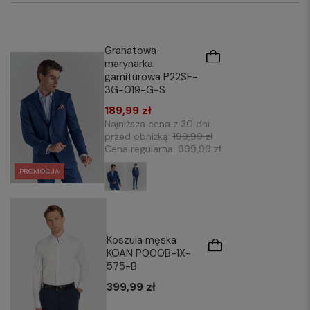
Granatowa
marynarka
garniturowa P22SF-
3G-019-G-S
189,99 zł
Najniższa cena z 30 dni
przed obniżką:
199,99 zł
Cena regularna:
999,99 zł
PROMOCJA
Koszula męska
KOAN P000B-1X-
575-B
399,99 zł