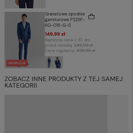
Granatowe spodnie
garniturowe P22SF-
6G-019-G-S
149,99 zł
Najniższa cena z 30 dni
przed obniżką:
249,99 zł
Cena regularna:
499,99 zł
PROMOCJA
ZOBACZ INNE PRODUKTY Z TEJ SAMEJ
KATEGORII