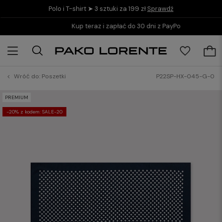
Polo i T-shirt ➤ 3 sztuki za 199 zł
Sprawdź
Kup teraz i zapłać do 30 dni z PayPo
Wróć do:
Poszetki
P22SP-HX-045-G-0
PREMIUM
-20% z kodem: SALE-20