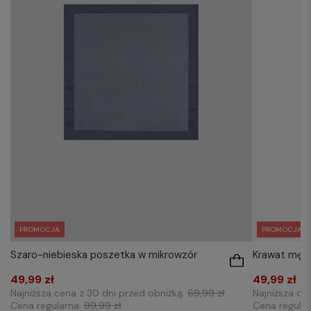
PROMOCJA
PROMOCJA
Szaro-niebieska poszetka w mikrowzór
Krawat męs
49,99 zł
49,99 zł
Najniższa cena z 30 dni przed obniżką:
69,99 zł
Najniższa ce
Cena regularna:
99,99 zł
Cena regula