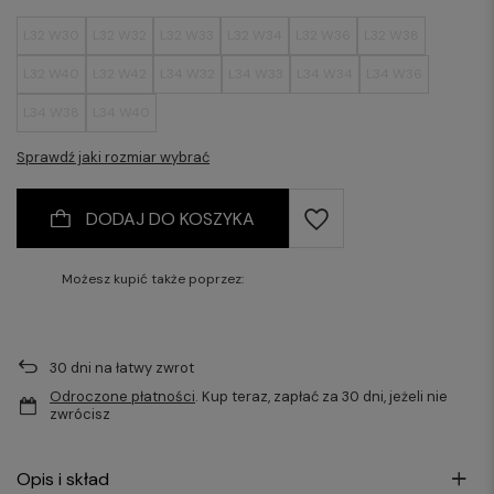
L32 W30
L32 W32
L32 W33
L32 W34
L32 W36
L32 W38
L32 W40
L32 W42
L34 W32
L34 W33
L34 W34
L34 W36
L34 W38
L34 W40
Sprawdź jaki rozmiar wybrać
DODAJ DO KOSZYKA
Możesz kupić także poprzez:
30
dni na łatwy zwrot
Odroczone płatności
. Kup teraz, zapłać za 30 dni, jeżeli nie
zwrócisz
Opis i skład