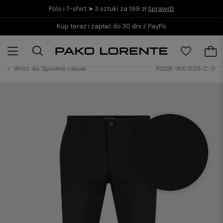
Polo i T-shirt ➤ 3 sztuki za 199 zł
Sprawdź
Kup teraz i zapłać do 30 dni z PayPo
Wróć do:
Spodnie casual
P22SF-WX-003-C-0