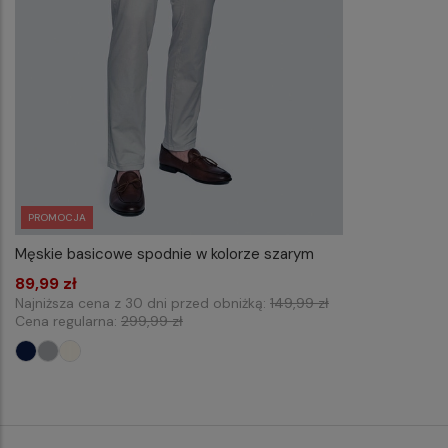
PROMOCJA
Męskie basicowe spodnie w kolorze szarym
WYBIERZ ROZMIAR DO KOSZYKA
89,99 zł
L32 W40
L32 W42
L34 W40
Najniższa cena z 30 dni przed obniżką:
149,99 zł
Cena regularna:
299,99 zł