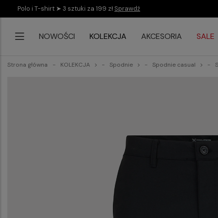
Polo i T-shirt ➤ 3 sztuki za 199 zł
Sprawdź
NOWOŚCI
KOLEKCJA
AKCESORIA
SALE
Strona główna
KOLEKCJA
Spodnie
Spodnie casual