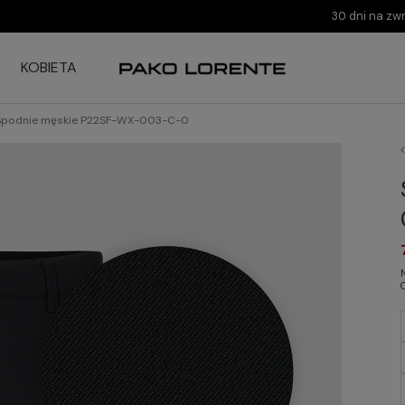
30 dni na zw
KOBIETA
Spodnie męskie P22SF-WX-003-C-0