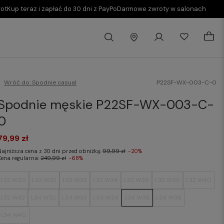
rot
Kup teraz i zapłać do 30 dni z PayPo
Darmowe zwroty w salonach
Wróć do:
Spodnie casual
P22SF-WX-003-C-0
Spodnie męskie P22SF-WX-003-C-
0
79,99 zł
Najniższa cena z 30 dni przed obniżką:
99,99 zł
-20%
Cena regularna:
249,99 zł
-68%
L32 W30
L32 W32
L32 W33
L32 W34
L32 W36
L32 W38
L32 W40
L32 W42
L34 W32
L34 W33
L34 W34
L34 W36
L34 W38
L34 W40