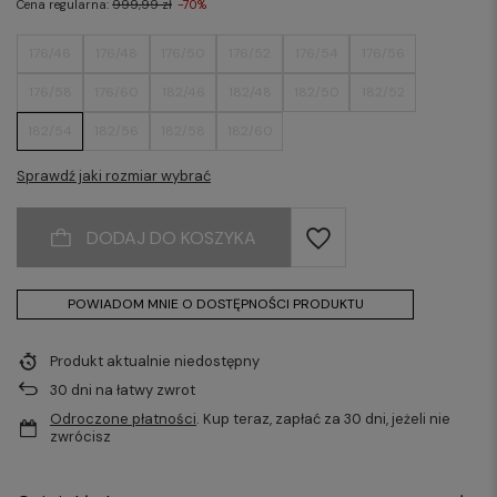
Cena regularna:
999,99 zł
-70%
176/46
176/48
176/50
176/52
176/54
176/56
176/58
176/60
182/46
182/48
182/50
182/52
182/54
182/56
182/58
182/60
Sprawdź jaki rozmiar wybrać
DODAJ DO KOSZYKA
POWIADOM MNIE O DOSTĘPNOŚCI PRODUKTU
Produkt aktualnie niedostępny
30
dni na łatwy zwrot
Odroczone płatności
. Kup teraz, zapłać za 30 dni, jeżeli nie
zwrócisz