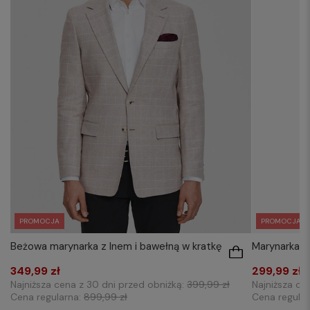
PROMOCJA
PROMOCJA
Beżowa marynarka z lnem i bawełną w kratkę
Marynarka 
349,99 zł
299,99 zł
Najniższa cena z 30 dni przed obniżką:
399,99 zł
Najniższa ce
Cena regularna:
899,99 zł
Cena regula