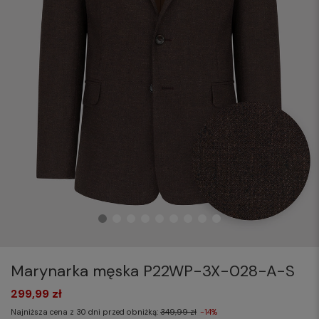
Marynarka męska P22WP-3X-028-A-S
299,99 zł
Najniższa cena z 30 dni przed obniżką:
349,99 zł
-14%