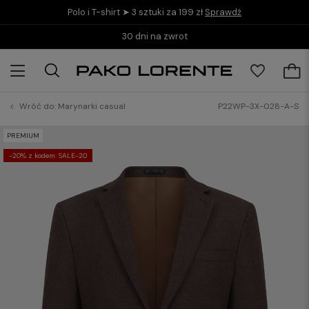
Polo i T-shirt ➤ 3 sztuki za 199 zł
Sprawdź
30 dni na zwrot
Wróć do:
Marynarki casual
P22WP-3X-028-A-S
PREMIUM
-20% z kodem: SALE-20