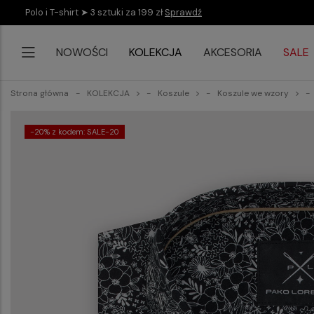
Polo i T-shirt ➤ 3 sztuki za 199 zł
Sprawdź
NOWOŚCI
KOLEKCJA
AKCESORIA
SALE
Strona główna
KOLEKCJA
Koszule
Koszule we wzory
-20% z kodem: SALE-20