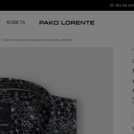
30 dni na zw
KOBIETA
Czarna koszula męska w kwiatowy deseń