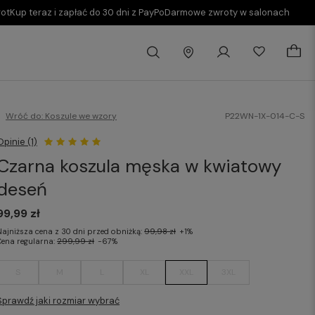
rot
Kup teraz i zapłać do 30 dni z PayPo
Darmowe zwroty w salonach
Wróć do:
Koszule we wzory
P22WN-1X-014-C-S
Opinie (1)
Czarna koszula męska w kwiatowy
deseń
99,99 zł
Najniższa cena z 30 dni przed obniżką:
99,98 zł
+1%
Cena regularna:
299,99 zł
-67%
S
M
L
XL
XXL
3XL
Sprawdź jaki rozmiar wybrać