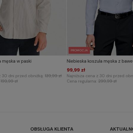
PROMOCJA
a męska w paski
Niebieska koszula męska z bawe
IERZ ROZMIAR DO KOSZYKA
WYBIERZ ROZMIAR DO 
M
L
XL
99,99 zł
S
M
L
XL
XXL
z 30 dni przed obniżką:
139,99 zł
Najniższa cena z 30 dni przed obn
:
199,99 zł
Cena regularna:
299,99 zł
OBSŁUGA KLIENTA
AKTUALN