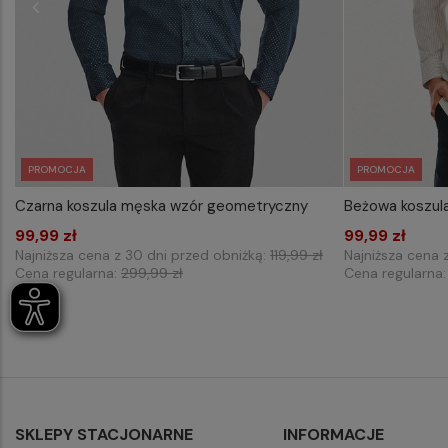
PROMOCJA
PROMOCJA
Czarna koszula męska wzór geometryczny
Beżowa koszul
WYBIERZ ROZMIAR DO KOSZYKA
WYB
99,99 zł
M
L
XL
XXL
99,99 zł
Najniższa cena z 30 dni przed obniżką:
119,99 zł
Najniższa cena 
Cena regularna:
299,99 zł
Cena regularna
SKLEPY STACJONARNE
INFORMACJE