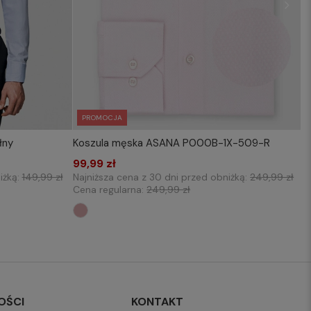
PROMOCJA
łny
Koszula męska ASANA P000B-1X-509-R
KOSZYKA
WYBIERZ ROZMIAR DO KOSZYKA
3XL
99,99 zł
39-40/188-194
iżką:
149,99 zł
Najniższa cena z 30 dni przed obniżką:
249,99 zł
Cena regularna:
249,99 zł
OŚCI
KONTAKT