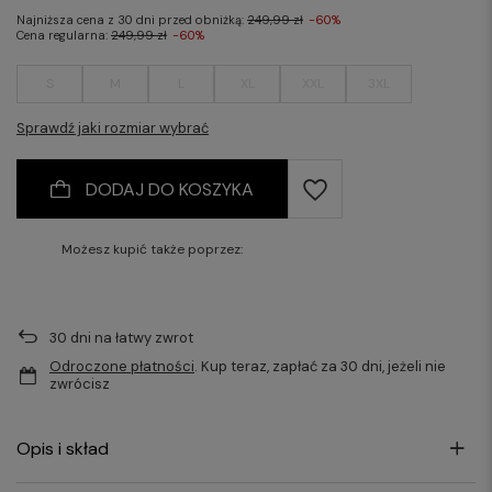
Najniższa cena z 30 dni przed obniżką:
249,99 zł
-60%
Cena regularna:
249,99 zł
-60%
S
M
L
XL
XXL
3XL
Sprawdź jaki rozmiar wybrać
DODAJ DO KOSZYKA
Możesz kupić także poprzez:
30
dni na łatwy zwrot
Odroczone płatności
. Kup teraz, zapłać za 30 dni, jeżeli nie
zwrócisz
Opis i skład