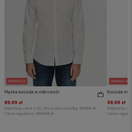
PROMOCJA
PROMOCJA
Męska koszula w mikrowzór
Koszula mę
89,99 zł
99,99 zł
Najniższa cena z 30 dni przed obniżką:
99,99 zł
Najniższa ce
Cena regularna:
299,99 zł
Cena regula