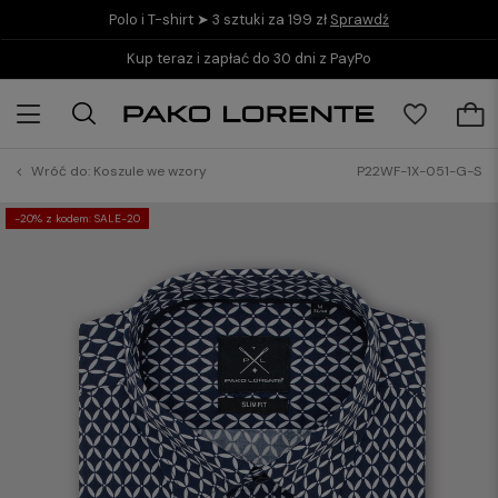
Polo i T-shirt ➤ 3 sztuki za 199 zł
Sprawdź
Kup teraz i zapłać do 30 dni z PayPo
Wróć do:
Koszule we wzory
P22WF-1X-051-G-S
-20% z kodem: SALE-20