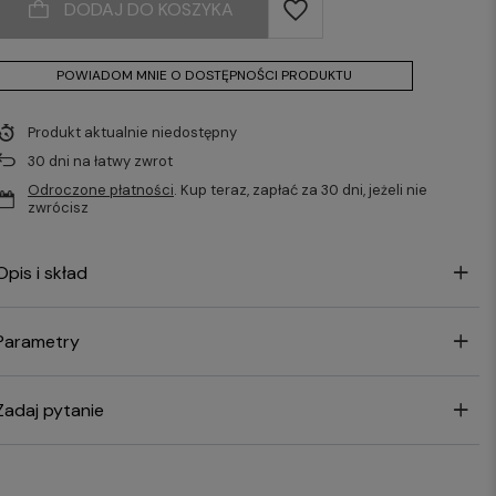
DODAJ DO KOSZYKA
POWIADOM MNIE O DOSTĘPNOŚCI PRODUKTU
Produkt aktualnie niedostępny
30
dni na łatwy zwrot
Odroczone płatności
. Kup teraz, zapłać za 30 dni, jeżeli nie
zwrócisz
Opis i skład
Parametry
Zadaj pytanie