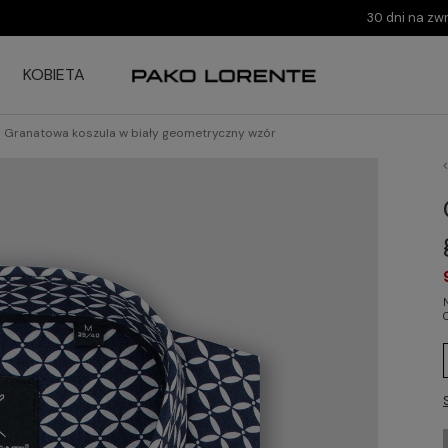
30 dni na zw
KOBIETA
Granatowa koszula w biały geometryczny wzór