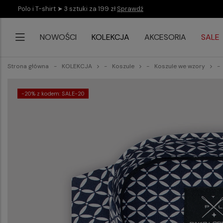
Polo i T-shirt ➤ 3 sztuki za 199 zł
Sprawdź
NOWOŚCI
KOLEKCJA
AKCESORIA
SALE
Strona główna
KOLEKCJA
Koszule
Koszule we wzory
-20% z kodem: SALE-20