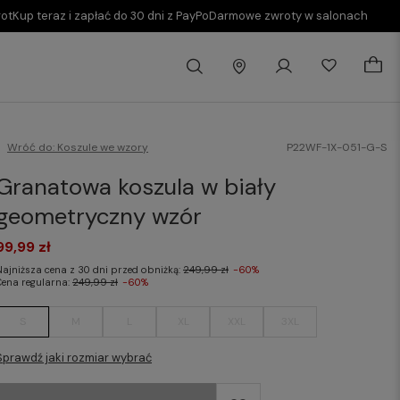
rot
Kup teraz i zapłać do 30 dni z PayPo
Darmowe zwroty w salonach
Wróć do:
Koszule we wzory
P22WF-1X-051-G-S
Granatowa koszula w biały
geometryczny wzór
99,99 zł
Najniższa cena z 30 dni przed obniżką:
249,99 zł
-60%
Cena regularna:
249,99 zł
-60%
S
M
L
XL
XXL
3XL
Sprawdź jaki rozmiar wybrać