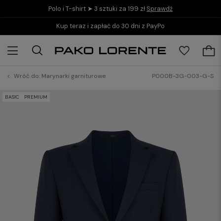
Polo i T-shirt ➤ 3 sztuki za 199 zł
Sprawdź
Kup teraz i zapłać do 30 dni z PayPo
Wróć do:
Marynarki garniturowe
P000B-3G-003-G-S
BASIC
PREMIUM