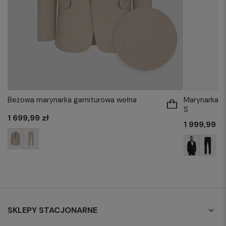
Beżowa marynarka garniturowa wełna
Marynarka 
S
1 699,99 zł
1 999,99 zł
SKLEPY STACJONARNE