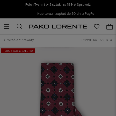
Polo i T-shirt ➤ 3 sztuki za 199 zł
Sprawdź
Kup teraz i zapłać do 30 dni z PayPo
Wróć do:
Krawaty
P22WF-KX-022-D-0
-20% z kodem: SALE-20