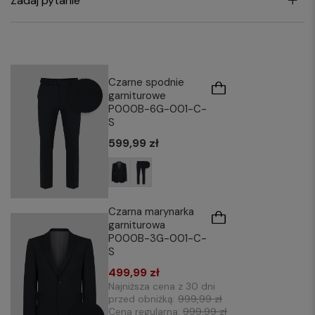
Zadaj pytanie
Czarne spodnie
garniturowe
P000B-6G-001-C-
S
599,99 zł
Czarna marynarka
garniturowa
P000B-3G-001-C-
S
499,99 zł
Najniższa cena z 30 dni
przed obniżką:
999,99 zł
Cena regularna:
999,99 zł