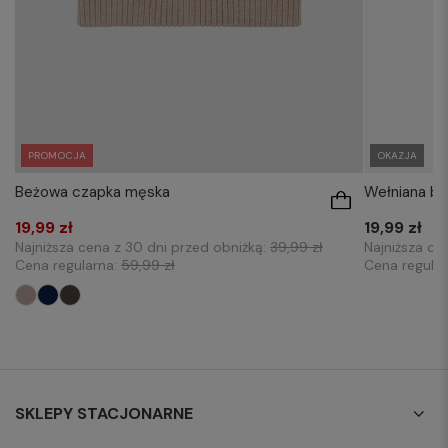
PROMOCJA
OKAZJA
Beżowa czapka męska
Wełniana b
19,99 zł
19,99 zł
Najniższa cena z 30 dni przed obniżką:
39,99 zł
Najniższa ce
Cena regularna:
59,99 zł
Cena regula
SKLEPY STACJONARNE