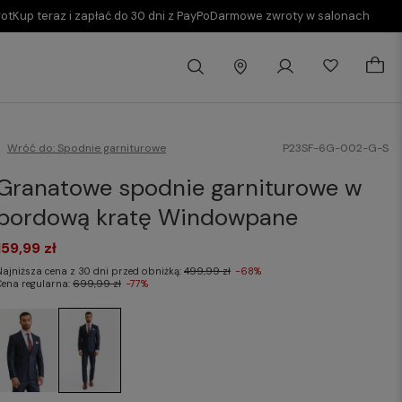
rot
Kup teraz i zapłać do 30 dni z PayPo
Darmowe zwroty w salonach
Wróć do:
Spodnie garniturowe
P23SF-6G-002-G-S
Granatowe spodnie garniturowe w
bordową kratę Windowpane
159,99 zł
Najniższa cena z 30 dni przed obniżką:
499,99 zł
-68%
Cena regularna:
699,99 zł
-77%