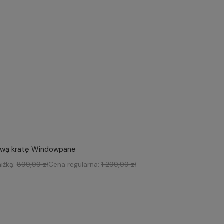
ową kratę Windowpane
niżką:
899,99 zł
Cena regularna:
1 299,99 zł