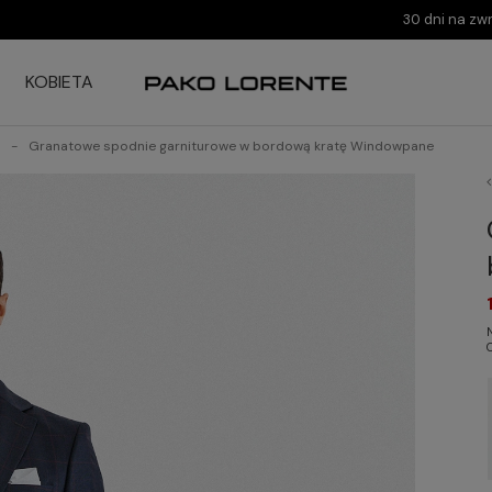
30 dni na zw
KOBIETA
Granatowe spodnie garniturowe w bordową kratę Windowpane