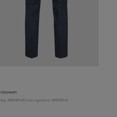
e różowym
iżką:
299,99 zł
Cena regularna:
299,99 zł