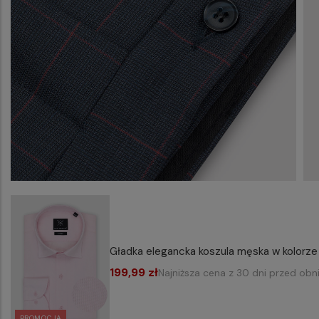
Gładka elegancka koszula męska w kolorz
199,99 zł
Najniższa cena z 30 dni przed obn
PROMOCJA