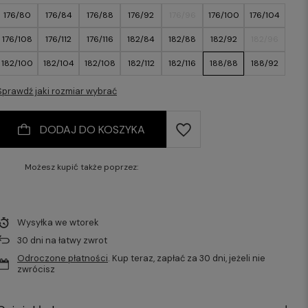
176/80
176/84
176/88
176/92
176/96
176/100
176/104
176/108
176/112
176/116
182/84
182/88
182/92
182/96
182/100
182/104
182/108
182/112
182/116
188/88
188/92
188/96
188/100
188/104
188/108
188/112
188/116
Sprawdź jaki rozmiar wybrać
DODAJ DO KOSZYKA
Możesz kupić także poprzez:
Wysyłka
we wtorek
30
dni na łatwy zwrot
Odroczone płatności
. Kup teraz, zapłać za 30 dni, jeżeli nie
zwrócisz