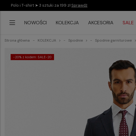
Polo i T-shirt ➤ 3 sztuki za 199 zł
Sprawdź
NOWOŚCI
KOLEKCJA
AKCESORIA
SALE
Strona główna
KOLEKCJA
Spodnie
Spodnie garniturowe
-20% z kodem: SALE-20