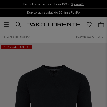
Polo i T-shirt ➤ 3 sztuki za 199 zł
Sprawdź
Kup teraz i zapłać do 30 dni z PayPo
Wróć do:
Swetry
P23WB-2X-011-C-0
-20% z kodem: SALE-20