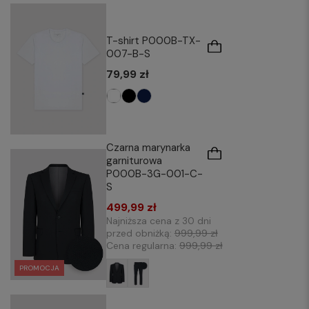
T-shirt P000B-TX-
007-B-S
79,99 zł
Czarna marynarka
garniturowa
P000B-3G-001-C-
S
499,99 zł
Najniższa cena z 30 dni
przed obniżką:
999,99 zł
Cena regularna:
999,99 zł
PROMOCJA