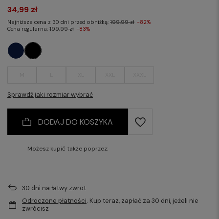
34,99 zł
Najniższa cena z 30 dni przed obniżką:
199,99 zł
-82%
Cena regularna:
199,99 zł
-83%
M
L
XL
XXL
XXXL
Sprawdź jaki rozmiar wybrać
DODAJ DO KOSZYKA
Możesz kupić także poprzez:
30
dni na łatwy zwrot
Odroczone płatności
. Kup teraz, zapłać za 30 dni, jeżeli nie
zwrócisz