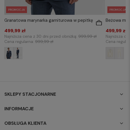
PROMOCJA
PROMOCJA
Granatowa marynarka garniturowa w pepitkę
Beżowa mary
499,99 zł
499,99 zł
Najniższa cena z 30 dni przed obniżką:
999,99 zł
Najniższa ce
Cena regularna:
999,99 zł
Cena regula
SKLEPY STACJONARNE
INFORMACJE
OBSŁUGA KLIENTA