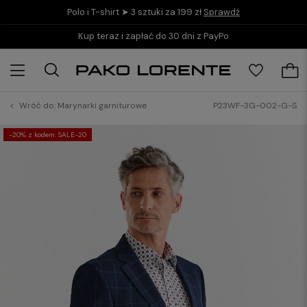
Polo i T-shirt ➤ 3 sztuki za 199 zł
Sprawdź
Kup teraz i zapłać do 30 dni z PayPo
Wróć do:
Marynarki garniturowe
P23WF-3G-002-G-S
-20% z kodem: SALE-20