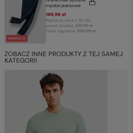
Granatowe spodnie
męskie jeansowe
199,99 zł
Najniższa cena z 30 dni
przed obniżką:
279,99 zł
Cena regularna:
399,99 zł
PROMOCJA
ZOBACZ INNE PRODUKTY Z TEJ SAMEJ
KATEGORII