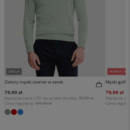
OKAZJA
PROMOCJA
Zielony męski sweter w serek
Męski golf 
79,99 zł
79,99 zł
Najniższa cena z 30 dni przed obniżką:
79,99 zł
Najniższa ce
Cena regularna:
199,99 zł
Cena regula