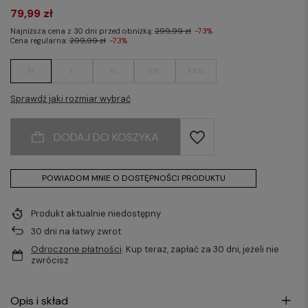
79,99 zł
Najniższa cena z 30 dni przed obniżką:
299,99 zł
-73%
Cena regularna:
299,99 zł
-73%
M
L
XL
XXL
XXXL
Sprawdź jaki rozmiar wybrać
DODAJ DO KOSZYKA
POWIADOM MNIE O DOSTĘPNOŚCI PRODUKTU
Produkt aktualnie niedostępny
30
dni na łatwy zwrot
Odroczone płatności
. Kup teraz, zapłać za 30 dni, jeżeli nie
zwrócisz
Opis i skład