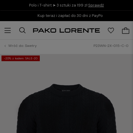
Polo i T-shirt ➤ 3 sztuki za 199 zł
Sprawdź
Kup teraz i zapłać do 30 dni z PayPo
Wróć do:
Swetry
P23WN-2X-015-C-0
-20% z kodem: SALE-20