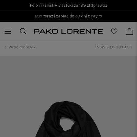
Polo i T-shirt ➤ 3 sztuki za 199 zł
Sprawdź
Kup teraz i zapłać do 30 dni z PayPo
Wróć do:
Szaliki
P23WF-AX-003-C-0