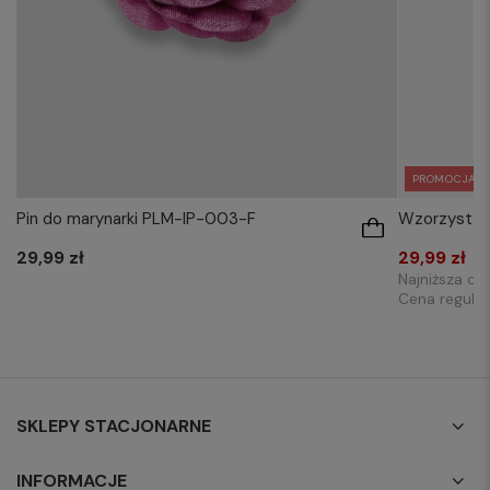
PROMOCJA
Pin do marynarki PLM-IP-003-F
Wzorzysta z
29,99 zł
29,99 zł
Najniższa ce
Cena regula
SKLEPY STACJONARNE
INFORMACJE