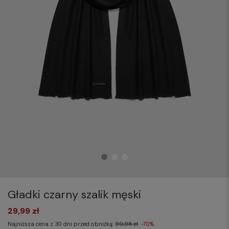
Gładki czarny szalik męski
29,99 zł
Najniższa cena z 30 dni przed obniżką:
99,98 zł
-70%