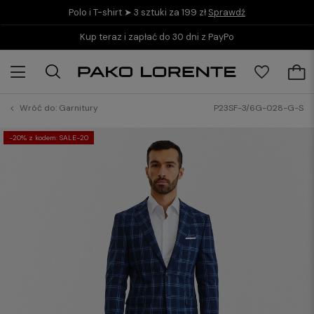
Polo i T-shirt ➤ 3 sztuki za 199 zł
Sprawdź
Kup teraz i zapłać do 30 dni z PayPo
Wróć do:
Garnitury
P23SF-3/6G-028-G-S
-20% z kodem: SALE-20