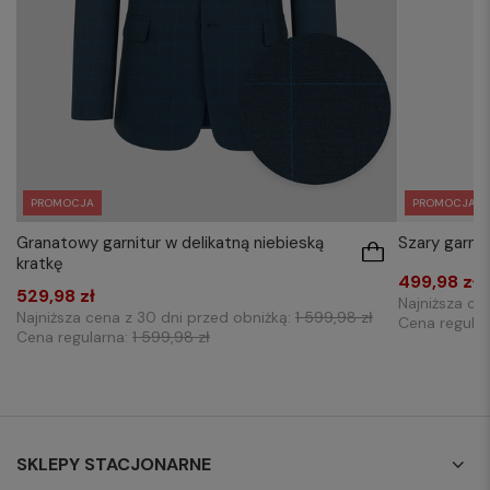
PROMOCJA
PROMOCJA
Granatowy garnitur w delikatną niebieską
Szary garnit
kratkę
499,98 zł
529,98 zł
Najniższa ce
Najniższa cena z 30 dni przed obniżką:
1 599,98 zł
Cena regula
Cena regularna:
1 599,98 zł
SKLEPY STACJONARNE