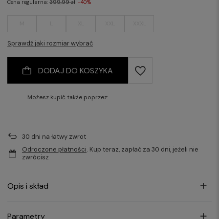
Cena regularna:
399,99 zł
-40%
M
L
XL
XXL
XXXL
Sprawdź jaki rozmiar wybrać
DODAJ DO KOSZYKA
Możesz kupić także poprzez:
30
dni na łatwy zwrot
Odroczone płatności
. Kup teraz, zapłać za 30 dni, jeżeli nie
zwrócisz
Opis i skład
Parametry