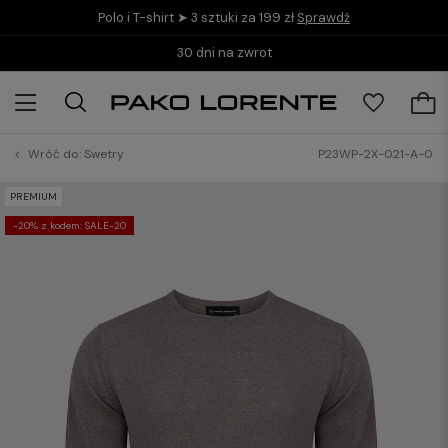
Polo i T-shirt ➤ 3 sztuki za 199 zł
Sprawdź
Kup teraz i zapłać do 30 dni z PayPo
Wróć do:
Swetry
P23WP-2X-021-A-0
PREMIUM
-20% z kodem: SALE-20