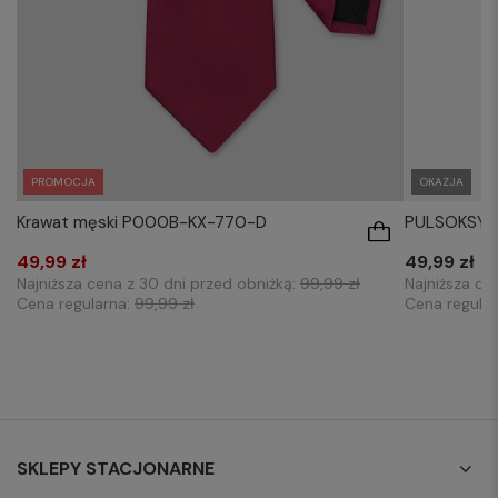
PROMOCJA
OKAZJA
Krawat męski P000B-KX-770-D
PULSOKSYM
49,99 zł
49,99 zł
Najniższa cena z 30 dni przed obniżką:
99,99 zł
Najniższa ce
Cena regularna:
99,99 zł
Cena regula
SKLEPY STACJONARNE