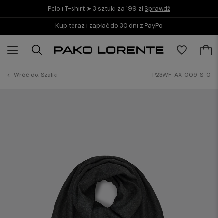
Polo i T-shirt ➤ 3 sztuki za 199 zł
Sprawdź
Darmowe zwroty w salonach
Wróć do:
Szaliki
P23WF-AX-009-S-0