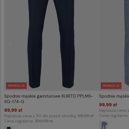
PROMOCJA
PROMOCJA
Spodnie męskie garniturowe KURITO PPLM9-
Spodnie męski
WYBIERZ ROZMIAR DO KOSZYKA
WYB
6G-174-G
170/84
99,99 zł
176
89,99 zł
Najniższa cena 
Cena regularna
Najniższa cena z 30 dni przed obniżką:
99,99 zł
Cena regularna:
399,99 zł