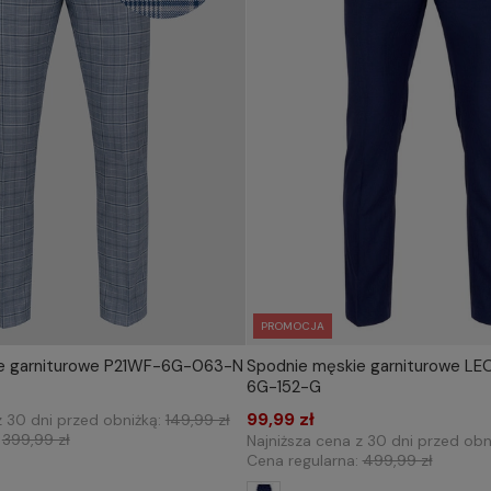
PROMOCJA
e garniturowe P21WF-6G-063-N
Spodnie męskie garniturowe L
IERZ ROZMIAR DO KOSZYKA
WYBIERZ ROZMIAR DO 
6G-152-G
/88
176/104
182/84
170/84
99,99 zł
z 30 dni przed obniżką:
149,99 zł
:
399,99 zł
Najniższa cena z 30 dni przed obn
Cena regularna:
499,99 zł