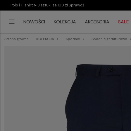
Polo i T-shirt ➤ 3 sztuki za 199 zł
Sprawdź
NOWOŚCI
KOLEKCJA
AKCESORIA
SALE
Strona główna
KOLEKCJA
Spodnie
Spodnie garniturowe