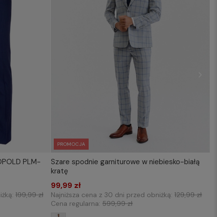
PROMOCJA
EOPOLD PLM-
Szare spodnie garniturowe w niebiesko-białą
KOSZYKA
WYBIERZ ROZMIAR DO KOSZYKA
kratę
176/84
176/100
176/104
176/108
99,99 zł
iżką:
199,99 zł
Najniższa cena z 30 dni przed obniżką:
129,99 zł
Cena regularna:
599,99 zł