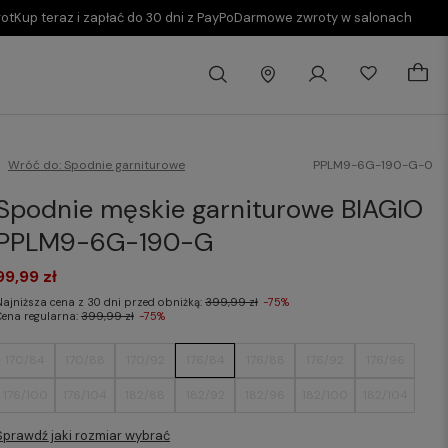
rot
Kup teraz i zapłać do 30 dni z PayPo
Darmowe zwroty w salonach
Wróć do:
Spodnie garniturowe
PPLM9-6G-190-G-0
Spodnie męskie garniturowe BIAGIO
PPLM9-6G-190-G
99,99 zł
Najniższa cena z 30 dni przed obniżką:
399,99 zł
-75%
Cena regularna:
399,99 zł
-75%
170/84
170/88
170/92
176/84
176/88
176/92
176/96
176/100
176/104
182/88
182/92
182/96
182/100
182/104
Sprawdź jaki rozmiar wybrać