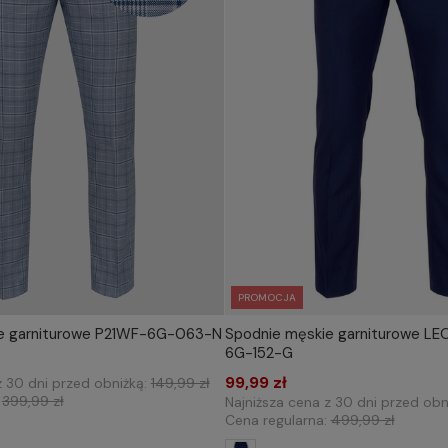
PROMOCJA
e garniturowe P21WF-6G-063-N
Spodnie męskie garniturowe L
IERZ ROZMIAR DO KOSZYKA
WYBIERZ ROZMIAR DO 
6G-152-G
/88
176/104
182/84
170/84
99,99 zł
z 30 dni przed obniżką:
149,99 zł
:
399,99 zł
Najniższa cena z 30 dni przed obn
Cena regularna:
499,99 zł