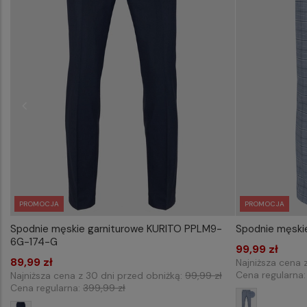
PROMOCJA
PROMOCJA
Spodnie męskie garniturowe KURITO PPLM9-
Spodnie męski
WYBIERZ ROZMIAR DO KOSZYKA
WYB
6G-174-G
170/84
99,99 zł
176
89,99 zł
Najniższa cena 
Cena regularna
Najniższa cena z 30 dni przed obniżką:
99,99 zł
Cena regularna:
399,99 zł