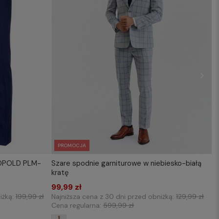
PROMOCJA
EOPOLD PLM-
Szare spodnie garniturowe w niebiesko-białą
KOSZYKA
WYBIERZ ROZMIAR DO KOSZYKA
kratę
176/84
176/100
176/104
176/108
99,99 zł
iżką:
199,99 zł
Najniższa cena z 30 dni przed obniżką:
129,99 zł
Cena regularna:
599,99 zł