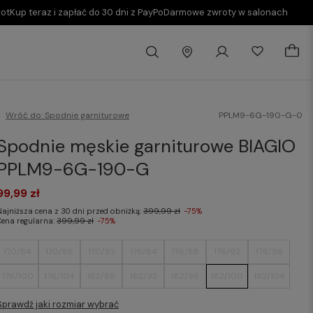
rot
Kup teraz i zapłać do 30 dni z PayPo
Darmowe zwroty w salonach
Wróć do:
Spodnie garniturowe
PPLM9-6G-190-G-0
Spodnie męskie garniturowe BIAGIO
PPLM9-6G-190-G
99,99 zł
Najniższa cena z 30 dni przed obniżką:
399,99 zł
-75%
Cena regularna:
399,99 zł
-75%
170/84
170/88
170/92
176/84
176/88
176/92
176/96
176/100
176/104
182/88
182/92
182/96
182/100
182/104
Sprawdź jaki rozmiar wybrać