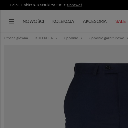
Polo i T-shirt ➤ 3 sztuki za 199 zł
Sprawdź
NOWOŚCI
KOLEKCJA
AKCESORIA
SALE
Strona główna
KOLEKCJA
Spodnie
Spodnie garniturowe