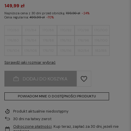
149,99 zł
Najniższa cena z 30 dni przed obniżką:
199,90 zł
-24%
Cena regularna:
499,99 zł
-70%
170/80
170/84
170/88
170/92
170/96
170/100
176/80
176/84
176/88
176/92
176/96
176/100
176/104
176/108
176/112
176/116
182/84
182/88
182/92
182/96
182/100
182/104
182/108
182/112
Sprawdź jaki rozmiar wybrać
182/116
188/88
188/92
188/96
188/100
188/104
DODAJ DO KOSZYKA
188/108
188/112
188/116
POWIADOM MNIE O DOSTĘPNOŚCI PRODUKTU
Produkt aktualnie niedostępny
30
dni na łatwy zwrot
Odroczone płatności
. Kup teraz, zapłać za 30 dni, jeżeli nie