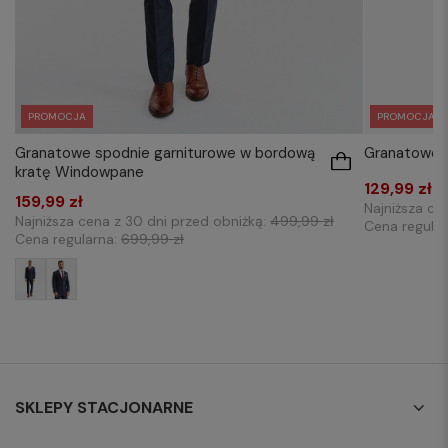
PROMOCJA
PROMOCJA
Granatowe spodnie garniturowe w bordową
Granatowe s
kratę Windowpane
129,99 zł
159,99 zł
Najniższa ce
Najniższa cena z 30 dni przed obniżką:
499,99 zł
Cena regula
Cena regularna:
699,99 zł
SKLEPY STACJONARNE