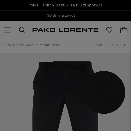
Polo i T-shirt ➤ 3 sztuki za 199 zł
Sprawdź
Kup teraz i zapłać do 30 dni z PayPo
Wróć do:
Spodnie garniturowe
PPLM9-6G-215-C-0