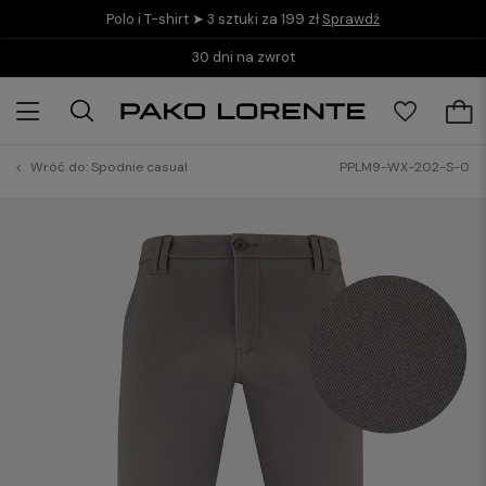
Polo i T-shirt ➤ 3 sztuki za 199 zł
Sprawdź
30 dni na zwrot
Wróć do:
Spodnie casual
PPLM9-WX-202-S-0