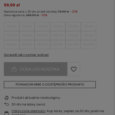
59,99 zł
Najniższa cena z 30 dni przed obniżką:
79,99 zł
-25%
Cena regularna:
249,99 zł
-76%
176/78
176/82
176/86
176/90
176/94
176/98
176/102
176/106
176/110
176/114
182/78
182/82
182/86
182/90
182/94
182/98
182/102
182/106
182/110
182/114
188/82
188/86
188/90
188/94
Sprawdź jaki rozmiar wybrać
188/98
188/102
188/106
188/110
188/114
DODAJ DO KOSZYKA
POWIADOM MNIE O DOSTĘPNOŚCI PRODUKTU
Produkt aktualnie niedostępny
30
dni na łatwy zwrot
Odroczone płatności
. Kup teraz, zapłać za 30 dni, jeżeli nie