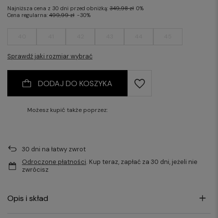
Najniższa cena z 30 dni przed obniżką:
349,98 zł
0%
Cena regularna:
499,99 zł
-30%
40
41
42
43
44
45
Sprawdź jaki rozmiar wybrać
DODAJ DO KOSZYKA
Możesz kupić także poprzez:
30
dni na łatwy zwrot
Odroczone płatności
. Kup teraz, zapłać za 30 dni, jeżeli nie
zwrócisz
Opis i skład