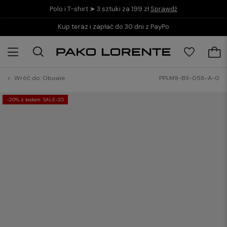
Polo i T-shirt ➤ 3 sztuki za 199 zł
Sprawdź
Kup teraz i zapłać do 30 dni z PayPo
Wróć do:
Obuwie
PPLM9-BX-058-A-0
-20% z kodem: SALE-20