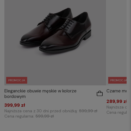
PROMOCJA
PROMOCJA
Eleganckie obuwie męskie w kolorze
Czarne mon
bordowym
289,99 zł
399,99 zł
Najniższa ce
Najniższa cena z 30 dni przed obniżką:
599,99 zł
Cena regula
Cena regularna:
599,99 zł