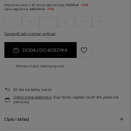
Najniższa cena z 30 dni przed obniżką:
79,99 zł
-25%
Cena regularna:
249,99 zł
-76%
S
M
L
XL
XXL
3XL
Sprawdź jaki rozmiar wybrać
DODAJ DO KOSZYKA
Możesz kupić także poprzez:
30
dni na łatwy zwrot
Odroczone płatności
. Kup teraz, zapłać za 30 dni, jeżeli nie
zwrócisz
Opis i skład