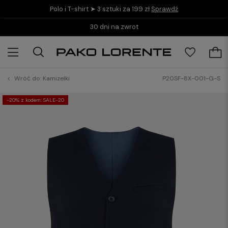
Polo i T-shirt ➤ 3 sztuki za 199 zł
Sprawdź
30 dni na zwrot
Wróć do:
Kamizelki
P20SF-8X-001-G-S
-20% z kodem: SALE-20