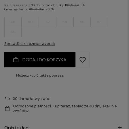
Najniższa cena z 30 dni przed obniżką:
199,99 zł
0%
Cena regularna:
399,99 zł
-50%
48
50
52
54
56
58
60
Sprawdź jaki rozmiar wybrać
DODAJ DO KOSZYKA
Możesz kupić także poprzez:
30
dni na łatwy zwrot
Odroczone płatności
. Kup teraz, zapłać za 30 dni, jeżeli nie
zwrócisz
Opis i skład