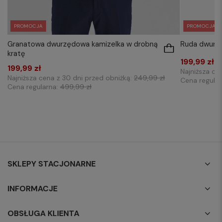
PROMOCJA
PROMOCJA
Granatowa dwurzędowa kamizelka w drobną
Ruda dwurz
kratę
199,99 zł
199,99 zł
Najniższa ce
Najniższa cena z 30 dni przed obniżką:
249,99 zł
Cena regula
Cena regularna:
499,99 zł
SKLEPY STACJONARNE
INFORMACJE
OBSŁUGA KLIENTA