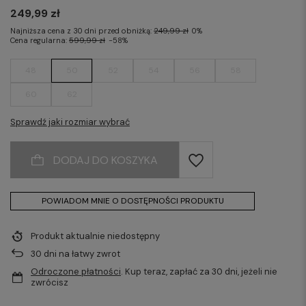
249,99 zł
Najniższa cena z 30 dni przed obniżką:
249,99 zł
0%
Cena regularna:
599,99 zł
-58%
48
50
52
54
56
58
60
62
Sprawdź jaki rozmiar wybrać
DODAJ DO KOSZYKA
POWIADOM MNIE O DOSTĘPNOŚCI PRODUKTU
Produkt aktualnie niedostępny
30
dni na łatwy zwrot
Odroczone płatności
. Kup teraz, zapłać za 30 dni, jeżeli nie
zwrócisz