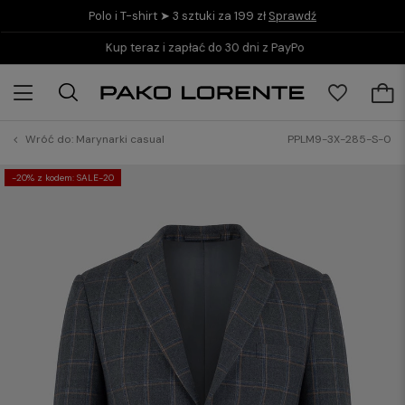
Polo i T-shirt ➤ 3 sztuki za 199 zł
Sprawdź
Kup teraz i zapłać do 30 dni z PayPo
Wróć do:
Marynarki casual
PPLM9-3X-285-S-0
-20% z kodem: SALE-20