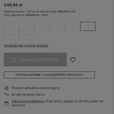
249,99 zł
Najniższa cena z 30 dni przed obniżką:
249,99 zł
0%
Cena regularna:
599,99 zł
-58%
48
50
52
54
56
58
60
62
Sprawdź jaki rozmiar wybrać
DODAJ DO KOSZYKA
POWIADOM MNIE O DOSTĘPNOŚCI PRODUKTU
Produkt aktualnie niedostępny
30
dni na łatwy zwrot
Odroczone płatności
. Kup teraz, zapłać za 30 dni, jeżeli nie
zwrócisz