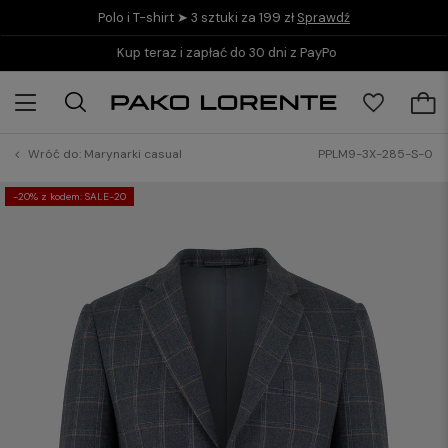
Polo i T-shirt ➤ 3 sztuki za 199 zł
Sprawdź
Kup teraz i zapłać do 30 dni z PayPo
Wróć do:
Marynarki casual
PPLM9-3X-285-S-0
-20% z kodem: SALE-20