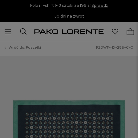
Polo i T-shirt ➤ 3 sztuki za 199 zł
Sprawdź
30 dni na zwrot
Wróć do:
Poszetki
P20WF-HX-288-C-0