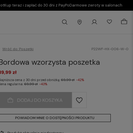
rot
Kup teraz i zapłać do 30 dni z PayPo
Darmowe zwroty w salonach
Wróć do:
Poszetki
P22WF-HX-006-W-0
Bordowa wzorzysta poszetka
39,99 zł
Najniższa cena z 30 dni przed obniżką:
69,99 zł
-42%
Cena regularna:
69,99 zł
-43%
DODAJ DO KOSZYKA
POWIADOM MNIE O DOSTĘPNOŚCI PRODUKTU