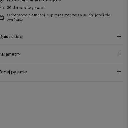
Produkt aktualnie niedostępny
30
dni na łatwy zwrot
Odroczone płatności
. Kup teraz, zapłać za 30 dni, jeżeli nie
zwrócisz
Opis i skład
Parametry
Zadaj pytanie