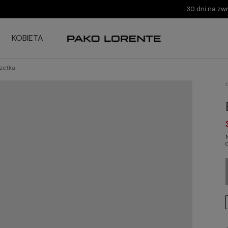
30 dni na zw
KOBIETA
zetka