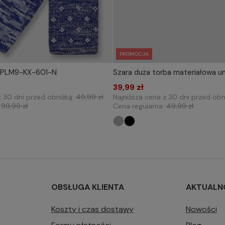
PROMOCJA
 PPLM9-KX-601-N
Szara duża torba materiałowa un
IERZ ROZMIAR DO KOSZYKA
WYBIERZ ROZMIAR DO 
one size
39,99 zł
one size
z 30 dni przed obniżką:
49,99 zł
Najniższa cena z 30 dni przed obn
:
99,99 zł
Cena regularna:
49,99 zł
OBSŁUGA KLIENTA
AKTUALN
Koszty i czas dostawy
Nowości