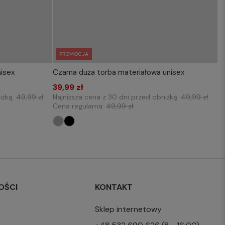
PROMOCJA
isex
Czarna duża torba materiałowa unisex
KOSZYKA
WYBIERZ ROZMIAR DO KOSZYKA
39,99 zł
one size
iżką:
49,99 zł
Najniższa cena z 30 dni przed obniżką:
49,99 zł
Cena regularna:
49,99 zł
OŚCI
KONTAKT
Sklep internetowy