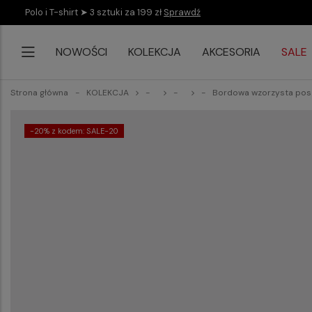
Polo i T-shirt ➤ 3 sztuki za 199 zł
Sprawdź
NOWOŚCI
KOLEKCJA
AKCESORIA
SALE
Strona główna
KOLEKCJA
Bordowa wzorzysta pos
-20% z kodem: SALE-20