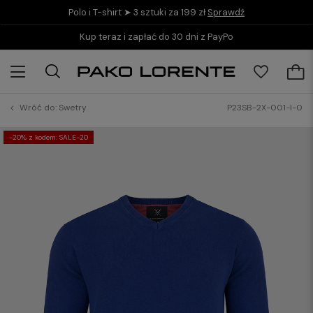
Polo i T-shirt ➤ 3 sztuki za 199 zł
Sprawdź
Kup teraz i zapłać do 30 dni z PayPo
Wróć do:
Swetry
P23SB-2X-001-I-0
-20% z kodem: SALE-20