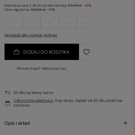
Najniższa cena z 30 dni przed obniżką:
99,99 zł
-40%
Cena regularna:
199,99 zł
-70%
M
L
XL
XXL
XXXL
Sprawdź jaki rozmiar wybrać
DODAJ DO KOSZYKA
Możesz kupić także poprzez:
30
dni na łatwy zwrot
Odroczone płatności
. Kup teraz, zapłać za 30 dni, jeżeli nie
zwrócisz
Opis i skład