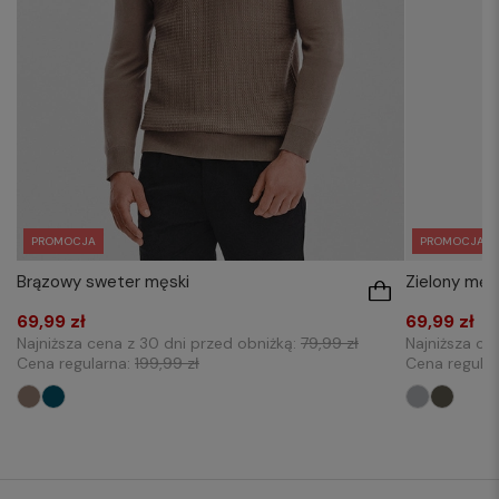
PROMOCJA
PROMOCJA
Zielony męs
Brązowy sweter męski
69,99 zł
69,99 zł
Najniższa ce
Najniższa cena z 30 dni przed obniżką:
79,99 zł
Cena regula
Cena regularna:
199,99 zł