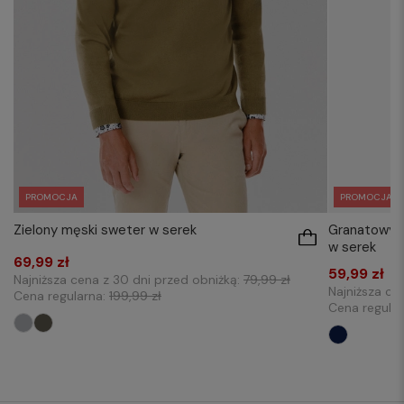
PROMOCJA
PROMOCJA
Granatowy g
Zielony męski sweter w serek
w serek
69,99 zł
59,99 zł
Najniższa cena z 30 dni przed obniżką:
79,99 zł
Najniższa ce
Cena regularna:
199,99 zł
Cena regula