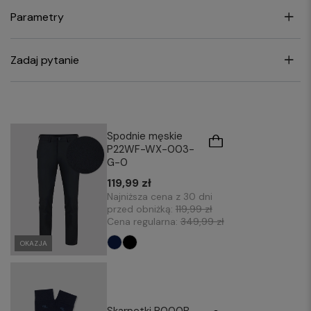
Parametry
Zadaj pytanie
Spodnie męskie
P22WF-WX-003-
G-0
119,99 zł
Najniższa cena z 30 dni
przed obniżką:
119,99 zł
Cena regularna:
349,99 zł
OKAZJA