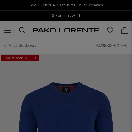
Polo i T-shirt ➤ 3 sztuki za 199 zł
Sprawdź
30 dni na zwrot
Wróć do:
Swetry
P23SB-2X-001-I-0
-20% z kodem: SALE-20