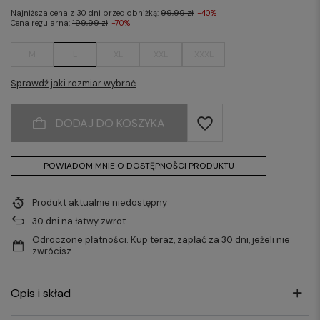
Najniższa cena z 30 dni przed obniżką:
99,99 zł
-40%
Cena regularna:
199,99 zł
-70%
M
L
XL
XXL
XXXL
Sprawdź jaki rozmiar wybrać
DODAJ DO KOSZYKA
POWIADOM MNIE O DOSTĘPNOŚCI PRODUKTU
Produkt aktualnie niedostępny
30
dni na łatwy zwrot
Odroczone płatności
. Kup teraz, zapłać za 30 dni, jeżeli nie
zwrócisz
Opis i skład