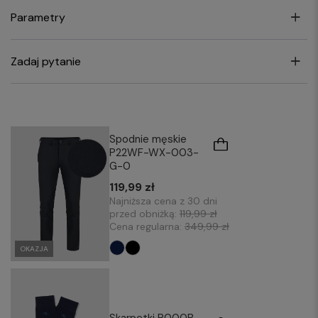
Parametry
Zadaj pytanie
Spodnie męskie
P22WF-WX-003-
G-0
119,99 zł
Najniższa cena z 30 dni
przed obniżką:
119,99 zł
Cena regularna:
349,99 zł
OKAZJA