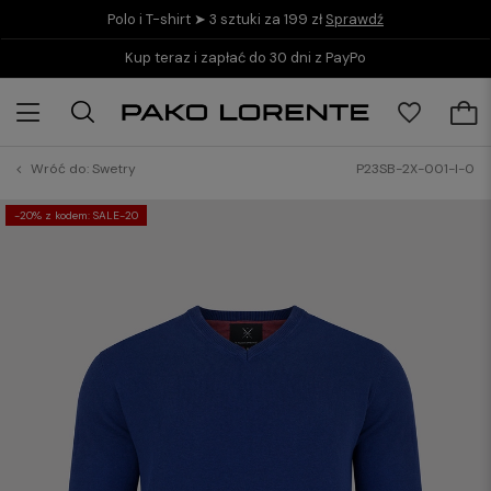
Polo i T-shirt ➤ 3 sztuki za 199 zł
Sprawdź
Kup teraz i zapłać do 30 dni z PayPo
Wróć do:
Swetry
P23SB-2X-001-I-0
-20% z kodem: SALE-20