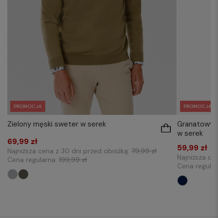
PROMOCJA
PROMOCJA
Granatowy g
Zielony męski sweter w serek
w serek
69,99 zł
59,99 zł
Najniższa cena z 30 dni przed obniżką:
79,99 zł
Najniższa ce
Cena regularna:
199,99 zł
Cena regula