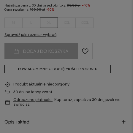
Najniższa cena z 30 dni przed obniżką:
99,99 zł
-40%
Cena regularna:
199,99 zł
-70%
M
L
XL
XXL
XXXL
Sprawdź jaki rozmiar wybrać
DODAJ DO KOSZYKA
POWIADOM MNIE O DOSTĘPNOŚCI PRODUKTU
Produkt aktualnie niedostępny
30
dni na łatwy zwrot
Odroczone płatności
. Kup teraz, zapłać za 30 dni, jeżeli nie
zwrócisz
Opis i skład