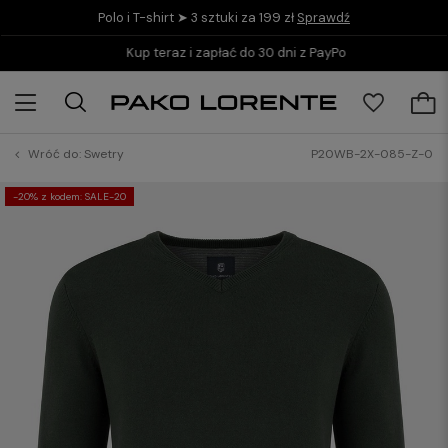
Polo i T-shirt ➤ 3 sztuki za 199 zł
Sprawdź
Kup teraz i zapłać do 30 dni z PayPo
Wróć do:
Swetry
P20WB-2X-085-Z-0
-20% z kodem: SALE-20