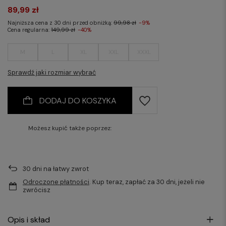
89,99 zł
Najniższa cena z 30 dni przed obniżką:
99,98 zł
-9%
Cena regularna:
149,99 zł
-40%
M
L
XL
XXL
XXXL
Sprawdź jaki rozmiar wybrać
DODAJ DO KOSZYKA
Możesz kupić także poprzez:
30
dni na łatwy zwrot
Odroczone płatności
. Kup teraz, zapłać za 30 dni, jeżeli nie
zwrócisz
Opis i skład