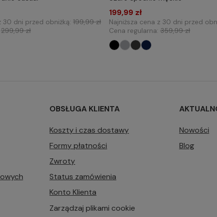
30
L32 W32
L32 W33
199,99 zł
L32 W30
L32 W32
L
z 30 dni przed obniżką:
199,99 zł
Najniższa cena z 30 dni przed obn
34
L32 W36
L32 W38
L32 W34
L32 W36
L
:
299,99 zł
Cena regularna:
359,99 zł
42
L34 W32
L34 W33
L32 W40
L32 W42
L
36
L34 W38
L34 W40
L34 W33
L34 W34
L
L34 W38
L34 W40
L
OBSŁUGA KLIENTA
AKTUALN
Koszty i czas dostawy
Nowości
Formy płatności
Blog
Zwroty
bowych
Status zamówienia
Konto Klienta
Zarządzaj plikami cookie