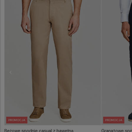
PROMOCJA
PROMOCJA
Beżowe spodnie casual z bawełną
Granatowe spo
WYBIERZ ROZMIAR DO KOSZYKA
WYB