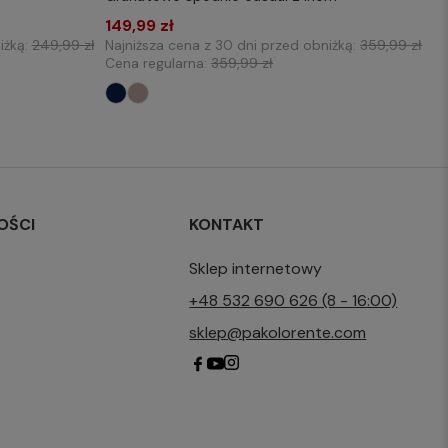
32 W33
149,99 zł
30
32
33
iżką:
249,99 zł
Najniższa cena z 30 dni przed obniżką:
359,99 zł
32 W38
Cena regularna:
359,99 zł
34 W32
34 W36
34 W42
OŚCI
KONTAKT
Sklep internetowy
+48 532 690 626 (8 - 16:00)
sklep@pakolorente.com