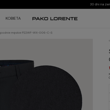
30 dni na zw
KOBIETA
Spodnie męskie P22WF-WX-006-C-S