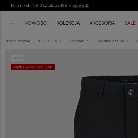
Polo i T-shirt ➤ 3 sztuki za 199 zł
Sprawdź
NOWOŚCI
KOLEKCJA
AKCESORIA
SALE
Strona główna
KOLEKCJA
Spodnie
Spodnie casual
BASIC
-20% z kodem: SALE-20