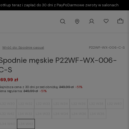
rot
Kup teraz i zapłać do 30 dni z PayPo
Darmowe zwroty w salonach
Wróć do:
Spodnie casual
P22WF-WX-006-C-S
Spodnie męskie P22WF-WX-006-
C-S
169,99 zł
Najniższa cena z 30 dni przed obniżką:
349,99 zł
-51%
Cena regularna:
349,99 zł
-51%
L32 W30
L32 W32
L32 W33
L32 W34
L32 W36
L32 W38
L32 W40
L32 W42
L34 W32
L34 W33
L34 W34
L34 W36
L34 W38
L34 W40
L34 W42