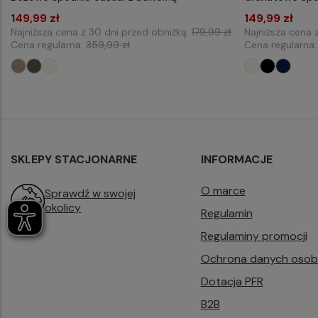
149,99 zł
L32 W30
L32 W32
L32 W33
149,99 zł
L32 W
Najniższa cena z 30 dni przed obniżką:
179,99 zł
Najniższa cena 
L32 W34
L32 W36
L32 W38
L32 W
Cena regularna:
359,99 zł
Cena regularna
L32 W40
L34 W32
L34 W33
L32 W
L34 W36
L34 W38
L34 W40
L34 W
SKLEPY STACJONARNE
INFORMACJE
O marce
Sprawdź w swojej
okolicy
Regulamin
Regulaminy promocji
Ochrona danych oso
Dotacja PFR
B2B