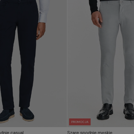
PROMOCJA
dnie casual
Szare spodnie męskie
IERZ ROZMIAR DO KOSZYKA
WYBIERZ ROZMIAR DO 