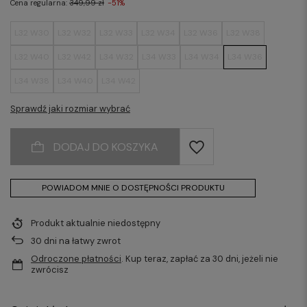
Cena regularna:
349,99 zł
-51%
L32 W30
L32 W32
L32 W33
L32 W34
L32 W36
L32 W38
L32 W40
L32 W42
L34 W32
L34 W33
L34 W34
L34 W36
L34 W38
L34 W40
L34 W42
Sprawdź jaki rozmiar wybrać
DODAJ DO KOSZYKA
POWIADOM MNIE O DOSTĘPNOŚCI PRODUKTU
Produkt aktualnie niedostępny
30
dni na łatwy zwrot
Odroczone płatności
. Kup teraz, zapłać za 30 dni, jeżeli nie
zwrócisz