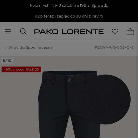
Polo i T-shirt ➤ 3 sztuki za 199 zł
Sprawdź
Kup teraz i zapłać do 30 dni z PayPo
Wróć do:
Spodnie casual
P22WF-WX-006-C-S
BASIC
-20% z kodem: SALE-20