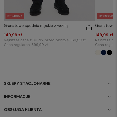
PROMOCJA
PROMOCJA
Granatowe spodnie męskie z wełną
Granatowe 
149,99 zł
149,99 zł
Najniższa cena z 30 dni przed obniżką:
169,99 zł
Najniższa ce
Cena regularna:
399,99 zł
Cena regula
SKLEPY STACJONARNE
INFORMACJE
OBSŁUGA KLIENTA