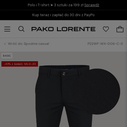
Polo i T-shirt ➤ 3 sztuki za 199 zł
Sprawdź
Kup teraz i zapłać do 30 dni z PayPo
Wróć do:
Spodnie casual
P22WF-WX-006-C-S
BASIC
-20% z kodem: SALE-20