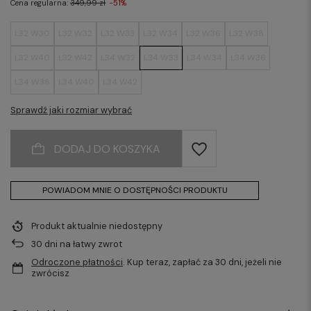
Cena regularna:
349,99 zł
-51%
L32 W30
L32 W32
L32 W33
L32 W34
L32 W36
L32 W38
L32 W40
L32 W42
L34 W32
L34 W33
L34 W34
L34 W36
L34 W38
L34 W40
L34 W42
Sprawdź jaki rozmiar wybrać
DODAJ DO KOSZYKA
POWIADOM MNIE O DOSTĘPNOŚCI PRODUKTU
Produkt aktualnie niedostępny
30
dni na łatwy zwrot
Odroczone płatności
. Kup teraz, zapłać za 30 dni, jeżeli nie
zwrócisz